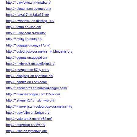
http://*.uawfoktp.cn.kimwh.cn/
http://*.plgauntt.cn.gvvgu.com/
http://*.naya17.cn.jiake17.cn/
http://*.dwbbbiox.cn.dianjing1.cn/
http://*.tattta.cn.8ioc.cn/
http://*.57ny.com.t4sw.info/
http://*.mhtg.cn.mhtg.cn/
http://*.ggggga.cn.naya17.cn/
http://*.colourpop-cosmetics.hk.kfmvenjs.cn/
http://*.qqqqai.cn.qqqqai.cn/
http://*.mvbvbck.cn.gowfojfm.cn/
http://*.gvvgu.com.57ny.com/
http://*.dianjing1.cn.bpc6b9z.cn/
http://*.paktifn.cn.zr23.com/
http://*.zhenshi23.cn.huaihaizongpu.com/
http://*.huaihaizongpu.com.fz5uk.cn/
http://*.zhenshi17.cn.zlcntwu.cn/
http://*.kfmvenjs.cn.colourpop-cosmetics.hk/
http://*.gowfojfm.cn.kejixn.cn/
http://*.valorantfz.com.hr62.cn/
http://*.mxvmisp.cn.f5y.cn/
http://*.8ioc.cn.jgmebwq.cn/