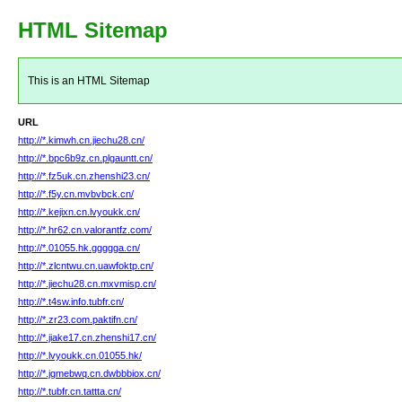
HTML Sitemap
This is an HTML Sitemap
URL
http://*.kimwh.cn.jiechu28.cn/
http://*.bpc6b9z.cn.plgauntt.cn/
http://*.fz5uk.cn.zhenshi23.cn/
http://*.f5y.cn.mvbvbck.cn/
http://*.kejixn.cn.lvyoukk.cn/
http://*.hr62.cn.valorantfz.com/
http://*.01055.hk.ggggga.cn/
http://*.zlcntwu.cn.uawfoktp.cn/
http://*.jiechu28.cn.mxvmisp.cn/
http://*.t4sw.info.tubfr.cn/
http://*.zr23.com.paktifn.cn/
http://*.jiake17.cn.zhenshi17.cn/
http://*.lvyoukk.cn.01055.hk/
http://*.jgmebwq.cn.dwbbbiox.cn/
http://*.tubfr.cn.tattta.cn/